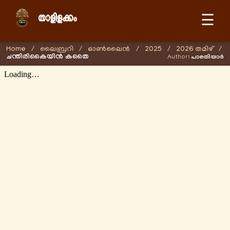
☰
Home
/
ലൈബ്രറി
/
ഓണ്‍ലൈന്‍
/
2025
/
2026 തമിഴ്
/
ചന്തിരികൈയിൻ കതൈ
Author:
പാരതിയാർ