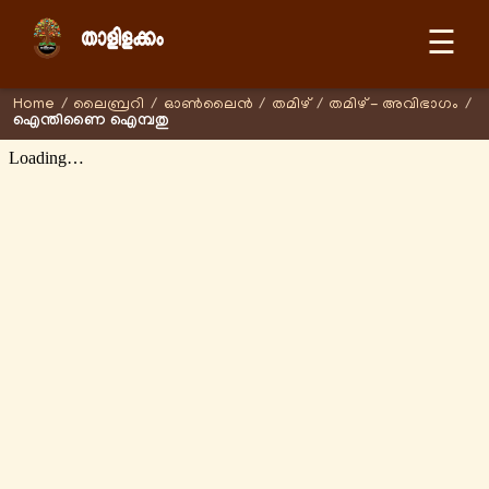
☰
Home
/
ലൈബ്രറി
/
ഓണ്‍ലൈന്‍
/
തമിഴ്
/
തമിഴ് - അവിഭാഗം
/
ഐന്തിണൈ ഐമ്പതു