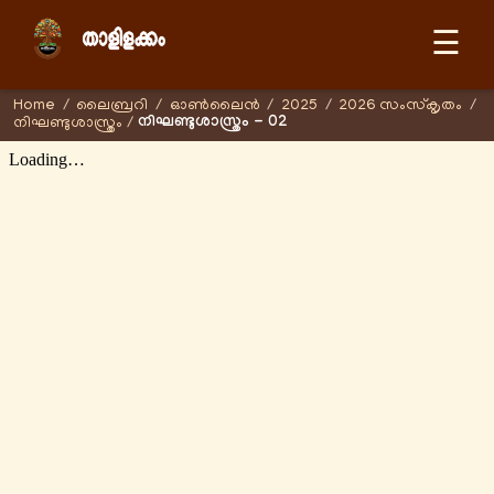
☰
Home
/
ലൈബ്രറി
/
ഓണ്‍ലൈന്‍
/
2025
/
2026 സംസ്കൃതം
/
നിഘണ്ടുശാസ്ത്രം - 02
നിഘണ്ടുശാസ്ത്രം
/