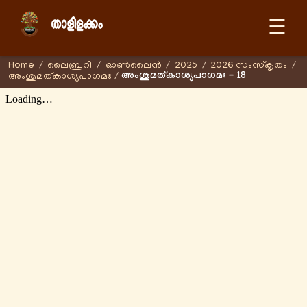
☰
Home
/
ലൈബ്രറി
/
ഓണ്‍ലൈന്‍
/
2025
/
2026 സംസ്കൃതം
/
അംശുമത്കാശ്യപാഗമഃ - 18
അംശുമത്കാശ്യപാഗമഃ
/