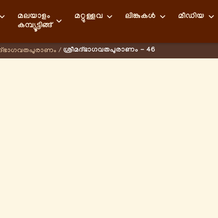
മലയാളം
മറ്റുള്ളവ
ലിങ്കുകള്‍
മീഡിയ
കമ്പ്യൂട്ടിങ്ങ്
ശ്രീമദ്ഭാഗവതപുരാണം - 46
മദ്ഭാഗവതപുരാണം
/