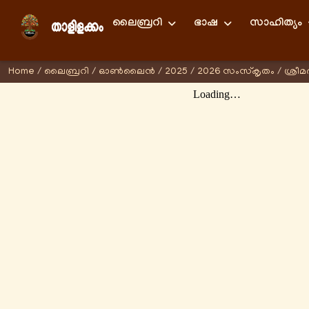
ലൈബ്രറി
ഭാഷ
സാഹിത്യം
Home
/
ലൈബ്രറി
/
ഓണ്‍ലൈന്‍
/
2025
/
2026 സംസ്കൃതം
/
ശ്രീ