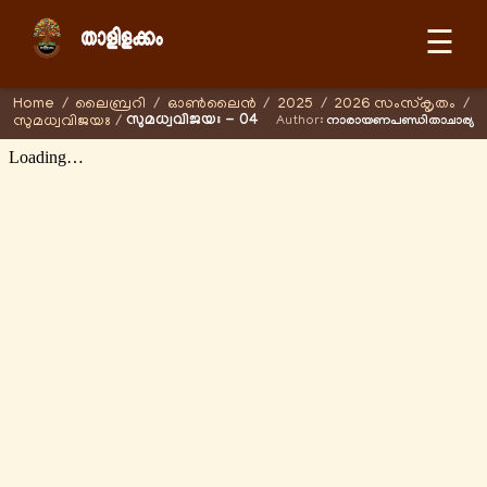
☰
Home
/
ലൈബ്രറി
/
ഓണ്‍ലൈന്‍
/
2025
/
2026 സംസ്കൃതം
/
സുമധ്വവിജയഃ - 04
സുമധ്വവിജയഃ
/
Author:
നാരായണപണ്ഡിതാചാര്യ