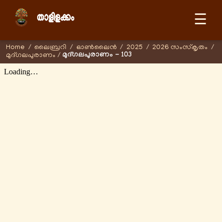
☰
Home
/
ലൈബ്രറി
/
ഓണ്‍ലൈന്‍
/
2025
/
2026 സംസ്കൃതം
/
മുദ്ഗലപുരാണം - 103
മുദ്ഗലപുരാണം
/