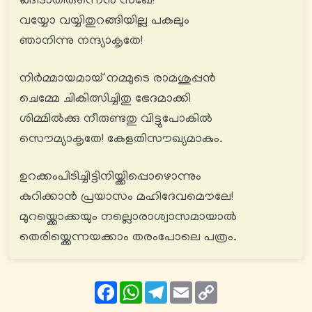
ങ്ങീടാതിരുന്നെൻ സഖേ!
വയ്യോ വയ്യിതുറങ്ങിയില്ല പകലും
ഞാനിന്നു നന്ദ്യാകൃതേ!
നിർമ്മായമായ് നമ്മുടെ രാമശുപ്പൻ
ചെമ്മേ ചികിത്സിച്ചിതു ഭേദമാക്കി
ശിമ്മിൽക്കു നീരുണ്ടതു വിട്ടുപോകിൽ
സൌമ്യാകൃതേ! കേളതിസൗഖ്യമാകും.
ഉറക്കംപിടിച്ചിട്ടിനിയ്ക്കിപ്പൊഴൊന്നും
കുറിക്കാൻ പ്രയാസം മഹിദേവമൌലേ!
മുറയ്ക്കൊക്കയും നല്ലൊരാശ്വാസമായാൽ
തെരിയ്ക്കെന്നയക്കാം തരംപോലെ പത്രം.
Facebook
WhatsApp
Telegram
Email
Copy
Link