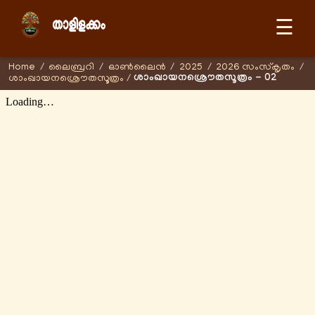
☰
Home
/
ലൈബ്രറി
/
ഓണ്‍ലൈന്‍
/
2025
/
2026 സംസ്കൃതം
/
ശാംഖായനശ്രൌതസൂത്രം - 02
ശാംഖായനശ്രൌതസൂത്രം
/