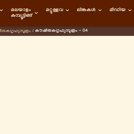
മലയാളം
മറ്റുള്ളവ
ലിങ്കുകള്‍
മീഡിയ
കമ്പ്യൂട്ടിങ്ങ്
കൗഷീതകഗൃഹ്യസൂത്രം - 04
തകഗൃഹ്യസൂത്രം
/