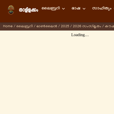
ലൈബ്രറി
ഭാഷ
സാഹിത്യം
Home
/
ലൈബ്രറി
/
ഓണ്‍ലൈന്‍
/
2025
/
2026 സംസ്കൃതം
/
കൗഷീ