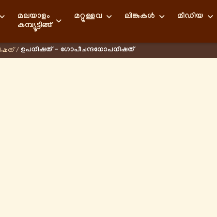
മലയാളം
മറ്റുള്ളവ
ലിങ്കുകള്‍
മീഡിയ
കമ്പ്യൂട്ടിങ്ങ്
ഉപനിഷത് - ഗോപീചന്ദനോപനിഷത്
ിഷത്
/