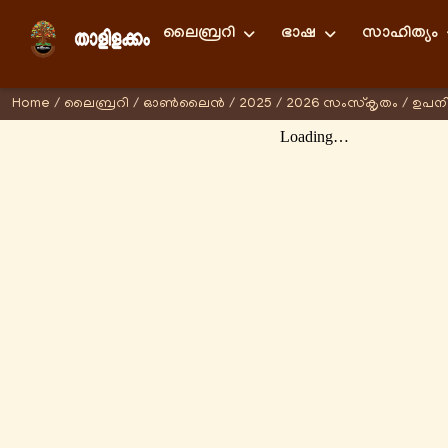
ലൈബ്രറി
ഭാഷ
സാഹിത്യം
Home
/
ലൈബ്രറി
/
ഓണ്‍ലൈന്‍
/
2025
/
2026 സംസ്കൃതം
/
ഉപന