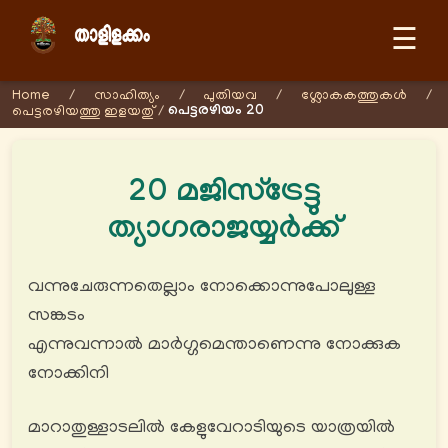
☰
Home
/
സാഹിത്യം
/
പുതിയവ
/
ശ്ലോകകത്തുകള്‍
/
പെട്ടരഴിയം 20
പെട്ടരഴിയത്തു ഇളയതു്
/
20 മജിസ്ട്രേട്ടു
ത്യാഗരാജയ്യർക്ക്
വന്നുചേരുന്നതെല്ലാം നോക്കൊന്നുപോലുള്ള
സങ്കടം
എന്നുവന്നാൽ മാര്‍ഗ്ഗമെന്താണെന്നു നോക്കുക
നോക്കിനി
മാറാതുള്ളാടലിൽ കേളുവേറാടിയുടെ യാത്രയിൽ