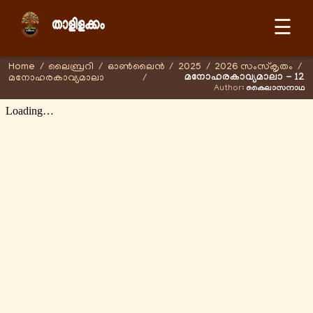
☰
Home
/
ലൈബ്രറി
/
ഓണ്‍ലൈന്‍
/
2025
/
2026 സംസ്കൃതം
/
മനോഹരകാവ്യമാലാ - 12
മനോഹരകാവ്യമാലാ
/
Author:
കൈലാസനാഥ