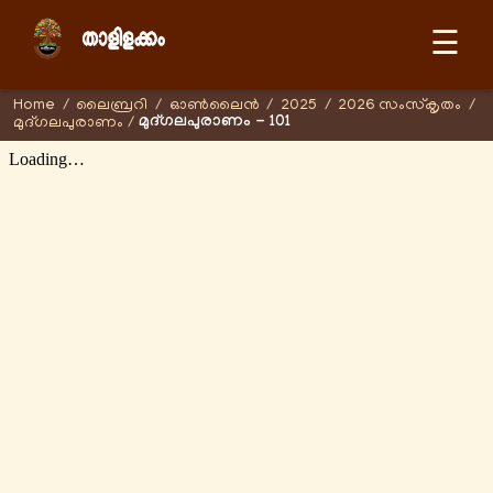
☰
Home
/
ലൈബ്രറി
/
ഓണ്‍ലൈന്‍
/
2025
/
2026 സംസ്കൃതം
/
മുദ്ഗലപുരാണം - 101
മുദ്ഗലപുരാണം
/