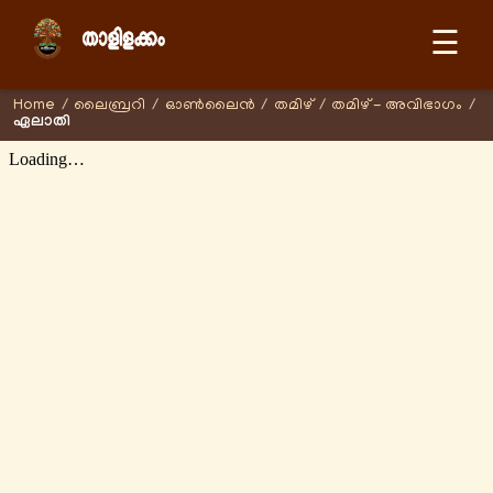
☰
Home
/
ലൈബ്രറി
/
ഓണ്‍ലൈന്‍
/
തമിഴ്
/
തമിഴ് - അവിഭാഗം
/
ഏലാതി