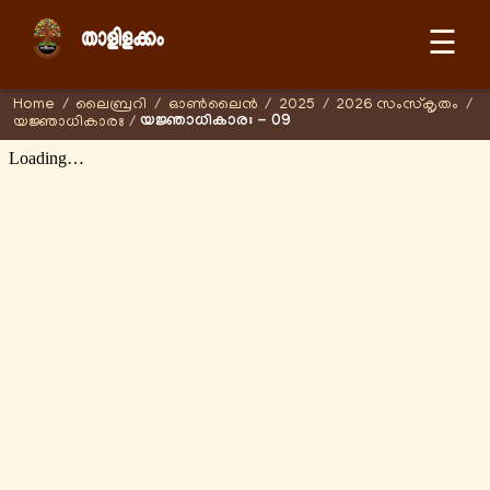
☰
Home
/
ലൈബ്രറി
/
ഓണ്‍ലൈന്‍
/
2025
/
2026 സംസ്കൃതം
/
യജ്ഞാധികാരഃ - 09
യജ്ഞാധികാരഃ
/