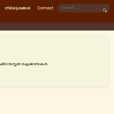
നിർദ്ദേശങ്ങൾ
Contact
🔍
ം ഇഷ്‌ടാനുസൃത ഐക്കണുകൾ.