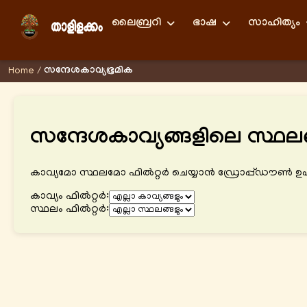
ലൈബ്രറി
ഭാഷ
സാഹിത്യം
സന്ദേശകാവ്യഭൂമിക
Home
/
സന്ദേശകാവ്യങ്ങളിലെ സ്ഥലങ
കാവ്യമോ സ്ഥലമോ ഫിൽറ്റർ ചെയ്യാൻ ഡ്രോപ്പ്ഡൗൺ ഉപയ
കാവ്യം ഫിൽറ്റർ:
സ്ഥലം ഫിൽറ്റർ: