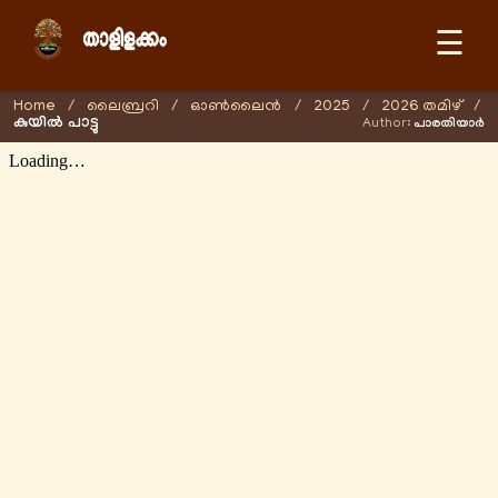
☰
Home
/
ലൈബ്രറി
/
ഓണ്‍ലൈന്‍
/
2025
/
2026 തമിഴ്
/
കുയിൽ പാട്ടു
Author:
പാരതിയാർ