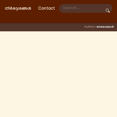
നിർദ്ദേശങ്ങൾ
Contact
🔍
Author:
ഔവൈയാർ