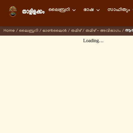
ലൈബ്രറി
ഭാഷ
സാഹിത്യം
ആത്
Home
/
ലൈബ്രറി
/
ഓണ്‍ലൈന്‍
/
തമിഴ്
/
തമിഴ് - അവിഭാഗം
/