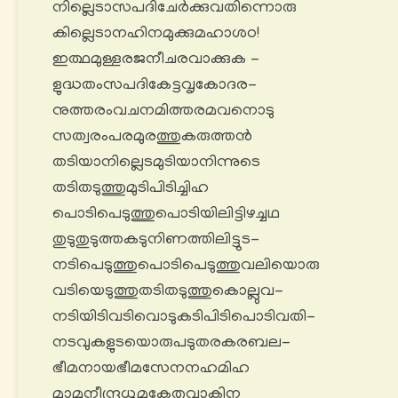
നില്ലെടാസപദിചേർക്കുവതിന്നൊരു
കില്ലെടാനഹിനമുക്കുമഹാശഠ!
ഇത്ഥമുള്ളരജനീചരവാക്കുക -
ളുദ്ധതംസപദികേട്ടവൃകോദര-
നുത്തരംവചനമിത്തരമവനൊടു
സത്വരംപരമുരത്തുകരുത്തൻ
തടിയാനില്ലെടമുടിയാനിന്നുടെ
തടിതടുത്തുമുടിപിടിച്ചിഹ
പൊടിപെടുത്തുപൊടിയിലിട്ടിഴച്ചഥ
തുടുതുടുത്തകടുനിണത്തിലിട്ടുട-
നടിപെടുത്തുപൊടിപെടുത്തുവലിയൊരു
വടിയെടുത്തുതടിതടുത്തുകൊല്ലുവ-
നടിയിടിവടിവൊടുകടിപിടിപൊടിവതി-
നടവുകളുടയൊരുപടുതരകരബല-
ഭീമനായഭീമസേനനഹമിഹ
മാമുനീന്ദ്രധൂമകേതുവാകിന