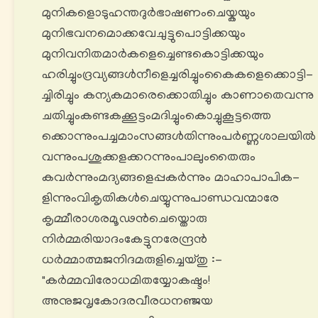
മുനികളൊടുഹന്തദുർഭാഷണംചെയ്കയും
മുനിഭവനമൊക്കവേചുട്ടുപൊട്ടിക്കയും
മുനിവനിതമാർകളെച്ചെണ്ടകൊട്ടിക്കയും
ഹരിച്ചുംദ്രവ്യങ്ങൾനീളെച്ചരിച്ചുംകൈകളെക്കൊട്ടി-
ച്ചിരിച്ചും കന്യകമാരെക്കൊതിച്ചും കാണാതെവന്നു
ചതിച്ചുംകണ്ടകക്കൂട്ടംമദിച്ചുംകൊച്ചുകൂട്ടത്തെ
ക്കൊന്നുംപച്ചമാംസങ്ങൾതിന്നുംപർണ്ണശാലയിൽ
വന്നുംപശുക്കളക്കറന്നുംപാലുംതൈരും
കവർന്നുംമദ്യങ്ങളെപ്പകർന്നും മാഹാപാപിക-
ളിന്നുംവികൃതികൾചെയ്യുന്നുപാണ്ഡവന്മാരേ
കൃമ്മീരാശരമൂഢൻചെയ്തൊരു
നിർമ്മരിയാദംകേട്ടുനരേന്ദ്രൻ
ധർമ്മാത്മജനിദമരുളിച്ചെയ്തു :-
"കർമ്മവിരോധമിതയ്യോകഷ്ടം!
അനുജവൃകോദരവീരധനഞ്ജയ