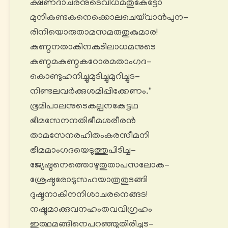
ക്ഷണദാചരനുടെവിധമതുകേട്ടോ
മുനികണ്ടകനെക്കൊലചെയ്‌വാൻപുന-
രിനിയൊരുതാമസമരുതുകുമാര!
കുണ്ഠനതാകിനകുടിലാധമനുടെ
കണ്ഠമകുണ്ഠകഠോരമതാംഗദ-
കൊണ്ടുഹനിച്ചുമുടിച്ചുമുറിച്ചുട-
നിണ്ടലവർക്കുശമിപ്പിക്കേണം.''
ഭൂമിപാലനുടെകല്പനകേട്ടഥ
ഭീമസേനനതിഭീമശരീരൻ
താമസേനരഹിതംകരസീമനി
ഭീമമാംഗദയെടുത്തുപിടിച്ച-
ജ്യേഷ്ഠനെത്തൊഴുതുതാപസലോക-
ശ്രേഷ്ഠരോടുസഹയാത്രതുടങ്ങി
ദുഷ്ടനാകിനനിശാചരനെങ്ങട!
നഷ്ടമാക്കുവനഹംതവവിഗ്രഹം
ഇത്ഥമങ്ങിനെപറഞ്ഞുതിരിച്ചുട-