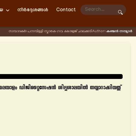
ിയ
നിർദ്ദേശങ്ങൾ
Contact
🔍
സമ്പാദകർ: പനമ്പിള്ളി സ്മാരക ഗവ .കോളേജ് ചാലക്കുടി
Author:
കുഞ്ചന്‍ നമ്പ്യാര്‍
 മലയാളം ഡിജിറ്റൈസേഷന്‍ ശില്പശാലയില്‍ തയ്യാറാക്കിയതു്