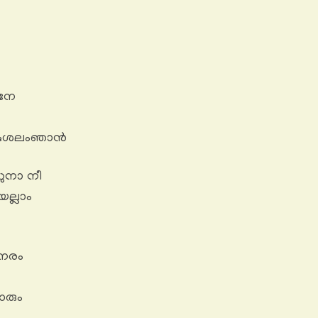
നേ
ഷകുശലംഞാൻ
ുനാ നീ
ല്ലാം
നേരം
ോരും