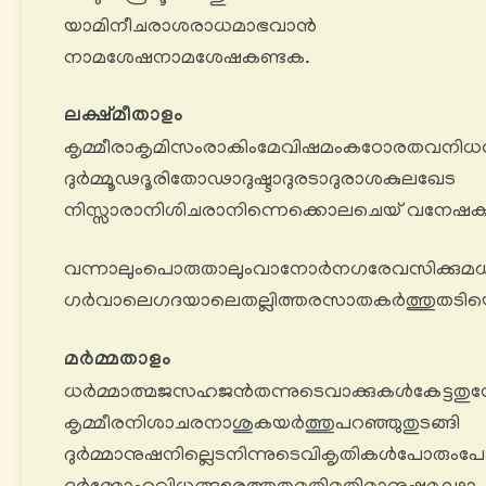
യാമിനീചരാശരാധമാഭവാൻ
നാമശേഷനാമശേഷകണ്ടക.
ലക്ഷ്മീതാളം
കൃമ്മീരാകൃമിസംരാകിംമേവിഷമംകഠോരതവനിധ
ദുർമ്മൂഢദൂരിതോഢാദുഷ്ടാദുരടാദുരാശകുലഖേട
നിസ്സാരാനിശിചരാനിന്നെക്കൊലചെയ് വനേ
വന്നാലുംപൊരുതാലുംവാനോർനഗരേവസിക്കുമധ
ഗർവാലെഗദയാലെതല്ലിത്തരസാതകർത്തുതടിയെ
മർമ്മതാളം
ധർമ്മാത്മജസഹജൻതന്നുടെവാക്കുകൾകേട്ടതു
കൃമ്മീരനിശാചരനാശുകയർത്തുപറഞ്ഞുതുടങ്ങി
ദുർമ്മാനുഷനില്ലെടനിന്നുടെവികൃതികൾപോരുംപ