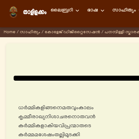
ലൈബ്രറി
ഭാഷ
സാഹിത്യം
Home
/
സാഹിത്യം
/
കോളേജ് ഡിജിറ്റൈസേഷന്‍
/
പനമ്പിള്ളി സ്മാ
ധർമ്മികളിങ്ങനെമരുവുംകാലം
കൃമ്മീരാഖ്യനിശാചരനൊരുവൻ
കർമ്മികളാകിയവിപ്രന്മാരുടെ
കർമ്മമശേഷംതല്ലിമുടക്കി