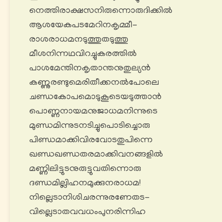
നെത്തിരാക്ഷസനിരുന്നൊരുദിക്കിൽ
ആശയേകപടമേറിനകൃമ്മീ-
രാശരാധമനടുത്തുതടുത്തു
മീശനിന്നഥവിറച്ചുകരത്തിൽ
പാശമേന്തിനകൃതാന്തനുതുല്യൻ
കണ്ണുരണ്ടുമെരിതീക്കനൽപോലെ
ചണ്ഡകോപമൊടുകൂടെയടുത്താൻ
പൊണ്ണനായമനുജാധമനിന്നുടെ
മുണ്ഡമിന്നുടനടിച്ചുപൊടിച്ചൊരു
പിണ്ഡമാക്കിവിരവോടതുപിന്നെ
ഖണ്ഡഖണ്ഡതരമാക്കിവനങ്ങളിൽ
മണ്ണിലിട്ടുടനുരുട്ടുവതിന്നൊരു
ദണ്ഡമില്ലിഹനമുക്കുനരാധമ!
നില്ലെടാനിശിചരന്നുരണേതട-
വില്ലെടാതവവധംപുനരിന്നിഹ