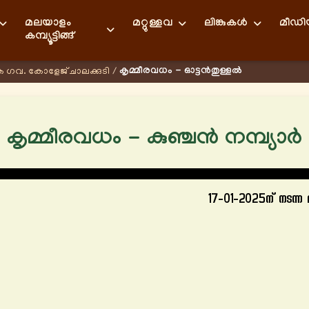
മലയാളം
മറ്റുള്ളവ
ലിങ്കുകള്‍
മീഡ
കമ്പ്യൂട്ടിങ്ങ്
കൃമ്മീരവധം - ഓട്ടൻതുള്ളൽ
രക ഗവ. കോളേജ് ചാലക്കുടി
/
കൃമ്മീരവധം - കുഞ്ചന്‍ നമ്പ്യാര്‍
17-01-2025ന് നടന്ന