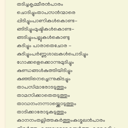
തടിച്ചകൃമ്മീരൻപാരം
ചൊടിച്ചുംതാപസൻന്മാരെ
പ്പിടിച്ചുംപാണികൾകൊണ്ട-
ങ്ങിടിച്ചുംമുഷ്ടികൾകൊണ്ട-
ങ്ങടിച്ചുംപല്ലുകൾകൊണ്ടു
കടിച്ചും പാരാതെചോര -
കുടിച്ചുംപർണ്ണശാലകൾപൊടിച്ചും
ഗോക്കളെക്കൊന്നുമുടിച്ചും
കുണ്ഡങ്ങൾകുത്തിയിടിച്ചും
കുഞ്ഞിനെച്ചെന്നുകിടച്ചും
താപസിമാരോടടുത്തും
താമസിക്കാതെതടുത്തും
താഡനംനന്നായ്ക്കൊടുത്തും
താടിക്കാരോടുകടുത്തും
കാനനംതല്ലിത്തകർത്തുംകശ്മലൻപാരം