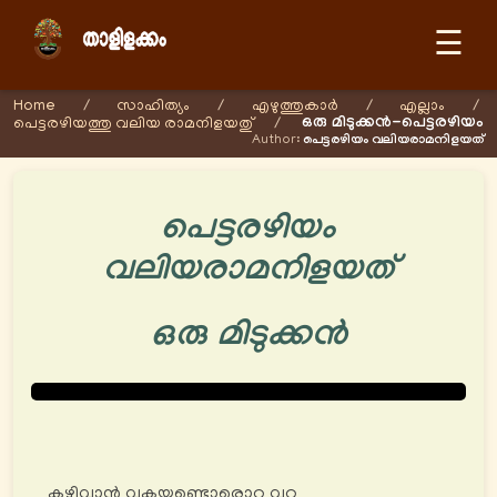
☰
Home
/
സാഹിത്യം
/
എഴുത്തുകാര്‍
/
എല്ലാം
/
ഒരു മിടുക്കൻ-പെട്ടരഴിയം
പെട്ടരഴിയത്തു വലിയ രാമനിളയതു്
/
Author:
പെട്ടരഴിയം വലിയരാമനിളയത്
പെട്ടരഴിയം
വലിയരാമനിളയത്
ഒരു മിടുക്കൻ
കഴിവാൻ വകയുണ്ടൊരൊറ്റ വറ്റു