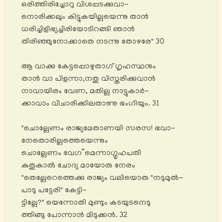
ഒരിത്തിരിച്ചോറു വിശപ്പടക്കുവാ-
നൊരിക്കലും കിട്ടുകയില്ലയെന്നു താൻ
ധരിച്ചിളിഭ്യച്ചിരിയോടിറങ്ങി ഞാൻ
തിരിഞ്ഞുനോക്കാതെ നടന്നു തോഴരേ" 30
ആ വാക്കു കേട്ടപ്പൊഴുതാഗ് ഗൃഹസ്ഥനും
താൻ വാ പിളന്നാ,നതു വിസ്തരിക്കുവാൻ
നാവായിരം വേണ, മതില്ല നാട്ടുകാര്‍-
ക്കാവാം വിചാരിക്കിലതാണു ഭംഗിയും. 31
"ചൊല്ലേണം രാജ്യമേതാണയി സരസ! ഭവാ-
നേതൊരില്ലത്തെയെന്നും
ചൊല്ലേണം വേഗ”മെന്നാഗ്ഗൃഹപതി
കുതുകാൽ ചോദ്യ മായോരു നേരം
"തെല്ലേറെത്തെക്കു രാജ്യം വലിയൊരു "നടുമുൽ-
പാടു പട്ടേരി" കേട്ടി-
ട്ടില്ലേ?" യെന്നോതി മുണ്ടും കടയുടനെടു
ത്തിങ്ങു പോന്നാൻ മിടുക്കൻ. 32