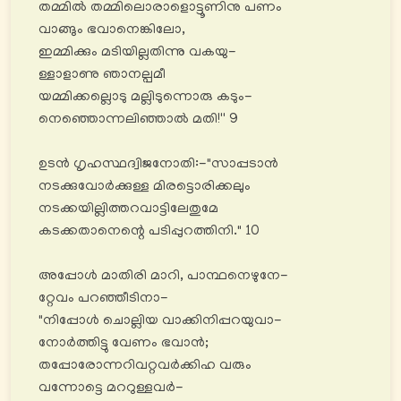
തമ്മിൽ തമ്മിലൊരാളൊട്ടൂണിനു പണം
വാങ്ങും ഭവാനെങ്കിലോ,
ഇമ്മിക്കും മടിയില്ലതിന്നു വകയു-
ള്ളാളാണു ഞാനല്പമീ
യമ്മിക്കല്ലൊടു മല്ലിടുന്നൊരു കടും-
നെഞ്ഞൊന്നലിഞ്ഞാൽ മതി!'' 9
ഉടൻ ഗൃഹസ്ഥദ്വിജനോതി:-"സാപ്പടാൻ
നടക്കുവോര്‍ക്കുള്ള മിരട്ടൊരിക്കലും
നടക്കയില്ലിത്തറവാട്ടിലേതുമേ
കടക്കതാനെന്റെ പടിപ്പുറത്തിനി." 10
അപ്പോൾ മാതിരി മാറി, പാന്ഥനെഴുനേ-
റ്റേവം പറഞ്ഞീടിനാ-
"നിപ്പോൾ ചൊല്ലിയ വാക്കിനിപ്പറയുവാ-
നോര്‍ത്തിട്ടു വേണം ഭവാൻ;
തപ്പോരോന്നറിവറ്റവര്‍ക്കിഹ വരും
വന്നോട്ടെ മററുള്ളവര്‍-