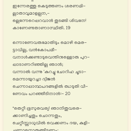
ഇന്നേരത്തു കെടുത്തണം ശരണമി-
ല്ലാതാവുമാളല്പന,-
ല്ലെന്നേറെപ്പറവാൻ തുടങ്ങി ശിവനേ!
കാണേണ്ടതാണാസ്ഥിതി. 19
ഒന്നാണേവരുമോതിടും മൊഴി മെര-
ട്ടാവില്ല, വൻകോപമീ-
വനാൾക്കുണ്ടാടുവെന്തിനുള്ളൊരു പുറ-
പ്പാടാണറിഞ്ഞില്ല ഞാൻ;
വന്നാൽ വന്നു 'കുറച്ചു ചോറിഹ ചൂടാ-
മെന്നായുറച്ചാ ദ്വിജൻ
ചെന്നാപ്പാന്ഥപദങ്ങളിൽ ഝടുതി വീ-
ണേവം പറഞ്ഞീടിനാൻ:- 20
"തെറ്റീ ഭൂസുരവര്യ! ഞാനിതുവരെ-
ക്കാണിച്ചതും ചൊന്നതും,
ചെറ്റീസ്സാധുവിൽ വെക്കണം ദയ, കുളി-
ച്ചുണ്ണാനൊരുങ്ങീടണം;