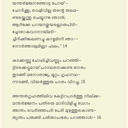
യന്തർജ്ജനത്തോടു പോയ് -
ചോദിക്കൂ, വെളിവില്ല തന്റെ തലമ-
ണ്ടയ്ക്കെന്തു ചെയ്യുന്നു ഞാൻ;
ആദിക്കേ പറയായ്കയല്ലൊരുപിടി-
ച്ചോറേകുവാനായ്മടി-
ച്ചീദിക്കിങ്കലണച്ചു കാഴ്ചമിനി ഞാ--
നോര്‍ത്താലുമില്ലാ ഫലം.'' 14
കടക്കണ്ണു ചോപ്പിച്ചിവണ്ണം പറഞ്ഞി-
ട്ടിടക്കെട്ടുമായ് പാന്ഥനെക്കണ്ട നേരം
തുടങ്ങീ മനോരാജ്യ, മൂറ്റം ഗൃഹസ്ഥ-
ന്നടങ്ങീ, വിയർത്തൂരു പാരം വിറച്ചു. 15
അന്തർഗൃഹത്തിലിവ കേട്ടിറപാര്‍ത്തു നില്ക്കു-
മന്തര്‍ജ്ജനം പതിയെ മാടിവിളിച്ചു വേഗം
അന്തം വെടിഞ്ഞപടി പേടി മുഴുത്തുകൊണ്ട-
ത്യന്തം പരുങ്ങി പരിതാപഭരം പറഞ്ഞാൾ:- 16