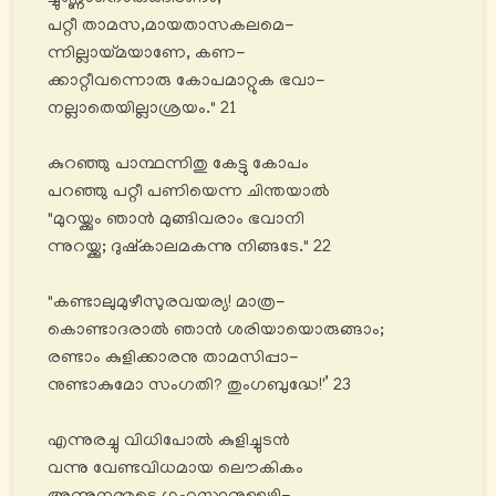
പറ്റീ താമസ,മായതാസകലമെ-
ന്നില്ലായ്മയാണേ, കണ-
ക്കാറ്റീവന്നൊരു കോപമാറ്റുക ഭവാ-
നല്ലാതെയില്ലാശ്രയം." 21
കുറഞ്ഞു പാന്ഥന്നിതു കേട്ടു കോപം
പറഞ്ഞു പറ്റീ പണിയെന്ന ചിന്തയാൽ
"മുറയ്ക്കും ഞാൻ മുങ്ങിവരാം ഭവാനി
ന്നുറയ്ക്കു; ദുഷ്കാലമകന്നു നിങ്ങടേ." 22
"കണ്ടാലുമുഴീസുരവയര്യ! മാത്ര-
കൊണ്ടാദരാൽ ഞാൻ ശരിയായൊരുങ്ങാം;
രണ്ടാം കുളിക്കാരനു താമസിപ്പാ-
നുണ്ടാകുമോ സംഗതി? തുംഗബുദ്ധേ!'’ 23
എന്നുരച്ചു വിധിപോൽ കുളിച്ചുടൻ
വന്നു വേണ്ടവിധമായ ലൌകികം