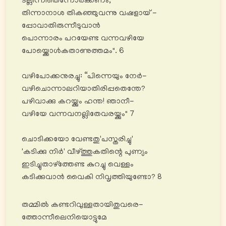
ടല്ലിന്നിതെന്നോര്‍ക്കണം;
തിന്നാനാശ തികഞ്ഞുവന്നു വഷളായ് -
പ്പോവാതിരുന്നീടുവാൻ
പൊന്നാരം പറയേണ്ട വന്നവഴിയേ
പോയ്ക്കൊൾകതാണുത്തമം". 6
വഴിപോക്കനുരച്ചു: “പിന്നെയും നേർ-
വഴിചൊന്നാലറിയാതിരിപ്പതെന്തേ?
പഴിവാക്കു കറയ്ക്കും ഹന്ത! ഞാനീ-
വഴിയേ വന്നവനല്ലിതേവരയ്ക്കും" 7
ചൊടിക്കയോ വേണ്ടതു'പസ്തരിച്ചു'
'കടിക്കു നിർ' വീഴ്ത്തുകതിന്റെ പുണ്യം
ഇടിച്ചുതാഴ്ത്തേണ്ട കുറച്ചു വെള്ളം
കടിക്കുവാൻ വൈകി നിവൃത്തിയുണ്ടോ? 8
തമ്മിൽ കണ്ടറിവുള്ളതായിതുവരെ-
ത്തോന്നീലെനിയൊട്ടുമേ