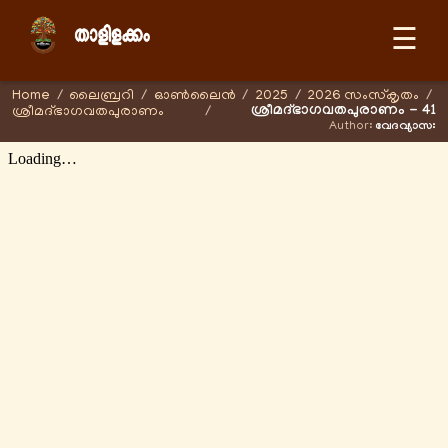
☰
Home
/
ലൈബ്രറി
/
ഓണ്‍ലൈന്‍
/
2025
/
2026 സംസ്കൃതം
/
ശ്രീമദ്ഭാഗവതപുരാണം - 41
ശ്രീമദ്ഭാഗവതപുരാണം
/
Author:
വേദവ്യാസഃ