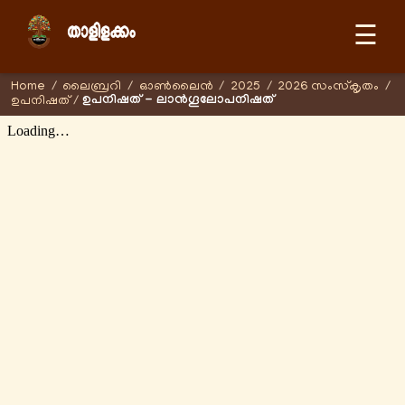
☰
Home
/
ലൈബ്രറി
/
ഓണ്‍ലൈന്‍
/
2025
/
2026 സംസ്കൃതം
/
ഉപനിഷത് - ലാൻഗൂലോപനിഷത്
ഉപനിഷത്
/