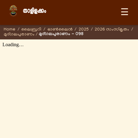
☰
Home
/
ലൈബ്രറി
/
ഓണ്‍ലൈന്‍
/
2025
/
2026 സംസ്കൃതം
/
മുദ്ഗലപുരാണം - 098
മുദ്ഗലപുരാണം
/