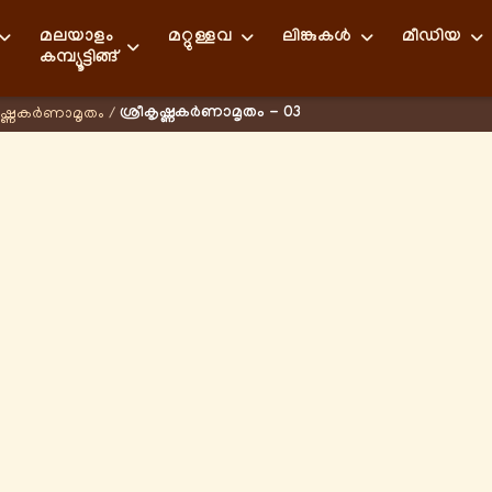
മലയാളം
മറ്റുള്ളവ
ലിങ്കുകള്‍
മീഡിയ
കമ്പ്യൂട്ടിങ്ങ്
ശ്രീകൃഷ്ണകര്‍ണാമൃതം - 03
ൃഷ്ണകര്‍ണാമൃതം
/