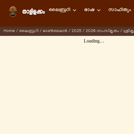
ലൈബ്രറി
ഭാഷ
സാഹിത്യം
Home
/
ലൈബ്രറി
/
ഓണ്‍ലൈന്‍
/
2025
/
2026 സംസ്കൃതം
/
ശ്രീക