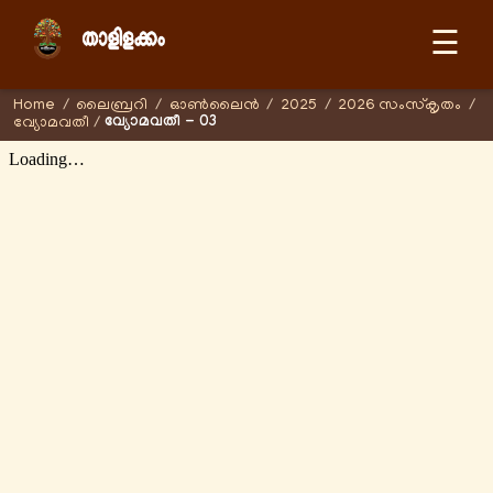
☰
Home
/
ലൈബ്രറി
/
ഓണ്‍ലൈന്‍
/
2025
/
2026 സംസ്കൃതം
/
വ്യോമവതീ - 03
വ്യോമവതീ
/