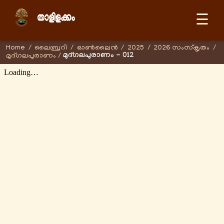
☰
Home
/
ലൈബ്രറി
/
ഓണ്‍ലൈന്‍
/
2025
/
2026 സംസ്കൃതം
/
മുദ്ഗലപുരാണം - 012
മുദ്ഗലപുരാണം
/