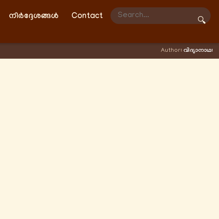
നിർദ്ദേശങ്ങൾ
Contact
🔍
Author:
വിദ്യാനാഥഃ