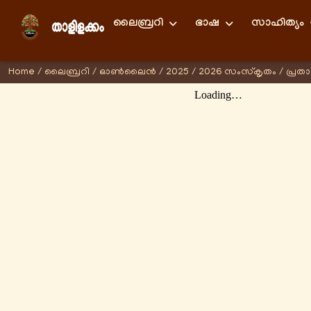
ലൈബ്രറി
ഭാഷ
സാഹിത്യം
Home
/
ലൈബ്രറി
/
ഓണ്‍ലൈന്‍
/
2025
/
2026 സംസ്കൃതം
/
പ്രതാ