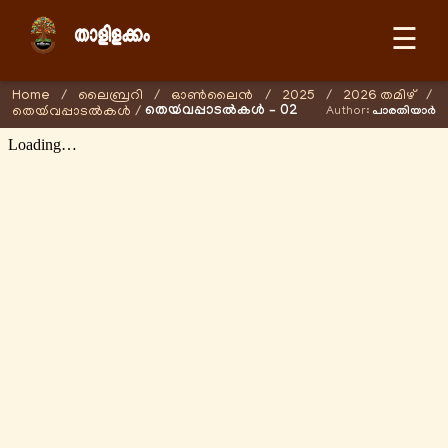
☰
Home
/
ലൈബ്രറി
/
ഓണ്‍ലൈന്‍
/
2025
/
2026 തമിഴ്
/
തെയ്‍വപ്പാടൽകൾ – 02
തെയ്‍വപ്പാടൽകൾ
/
Author:
പാരതിയാർ