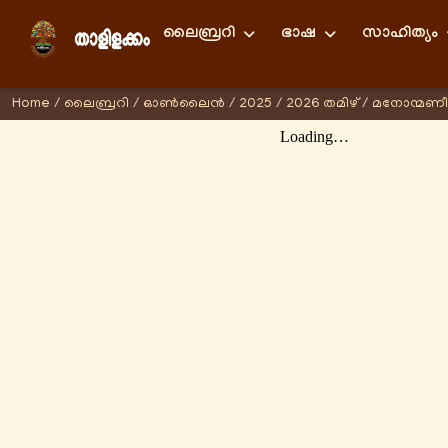
ലൈബ്രറി
ഭാഷ
സാഹിത്യം
Home
/
ലൈബ്രറി
/
ഓണ്‍ലൈന്‍
/
2025
/
2026 തമിഴ്
/
മനോന്മണ