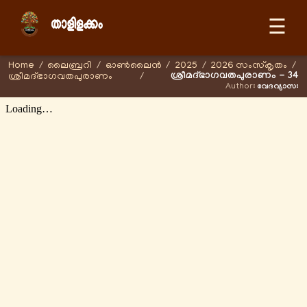
☰
Home
/
ലൈബ്രറി
/
ഓണ്‍ലൈന്‍
/
2025
/
2026 സംസ്കൃതം
/
ശ്രീമദ്ഭാഗവതപുരാണം - 34
ശ്രീമദ്ഭാഗവതപുരാണം
/
Author:
വേദവ്യാസഃ