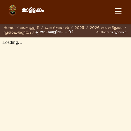
☰
Home
/
ലൈബ്രറി
/
ഓണ്‍ലൈന്‍
/
2025
/
2026 സംസ്കൃതം
/
പ്രതാപരുദ്രീയം - 02
പ്രതാപരുദ്രീയം
/
Author:
വിദ്യാനാഥഃ