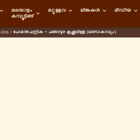
മലയാളം
മറ്റുള്ളവ
ലിങ്കുകള്‍
മീഡിയ
കമ്പ്യൂട്ടിങ്ങ്
ഹേമന്തചന്ദ്രിക - ചങ്ങമ്പുഴ കൃഷ്ണപ്പിള്ള (ഖണ്ഡകാവ്യം)
കവിത
/