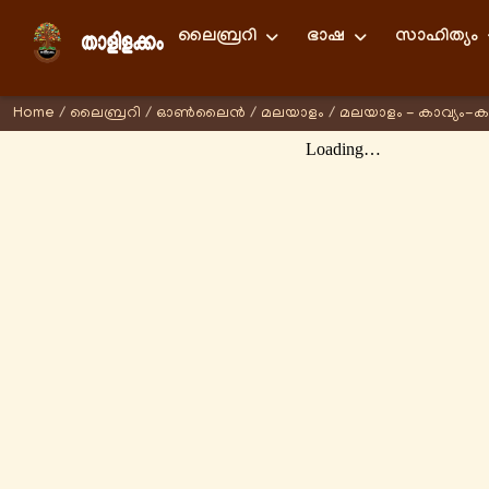
ലൈബ്രറി
ഭാഷ
സാഹിത്യം
Home
/
ലൈബ്രറി
/
ഓണ്‍ലൈന്‍
/
മലയാളം
/
മലയാളം - കാവ്യം-