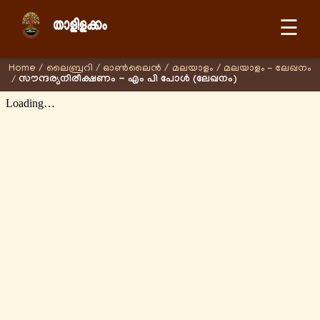
☰
Home
/
ലൈബ്രറി
/
ഓണ്‍ലൈന്‍
/
മലയാളം
/
മലയാളം - ലേഖനം
സൗന്ദര്യനിരീക്ഷണം - എം പി പോള്‍ (ലേഖനം)
/