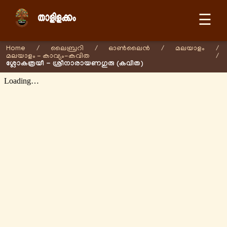
☰
Home
/
ലൈബ്രറി
/
ഓണ്‍ലൈന്‍
/
മലയാളം
/
മലയാളം - കാവ്യം-കവിത
/
ശ്ലോകത്രയീ - ശ്രീനാരായണഗുരു (കവിത)