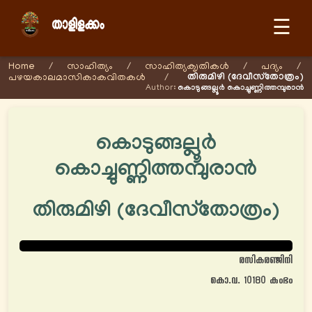
☰
Home
/
സാഹിത്യം
/
സാഹിത്യക‍ൃതികള്‍
/
പദ്യം
/
തിരുമിഴി (ദേവീസ്‌തോത്രം)
പഴയകാലമാസികാകവിതകള്‍
/
Author:
കൊടുങ്ങല്ലൂര്‍ കൊച്ചുണ്ണിത്തമ്പുരാന്‍
കൊടുങ്ങല്ലൂർ
കൊച്ചുണ്ണിത്തമ്പുരാൻ
തിരുമിഴി (ദേവീസ്‌തോത്രം)
രസികരഞ്ജിനി
കൊ.വ. 10180 കുംഭം