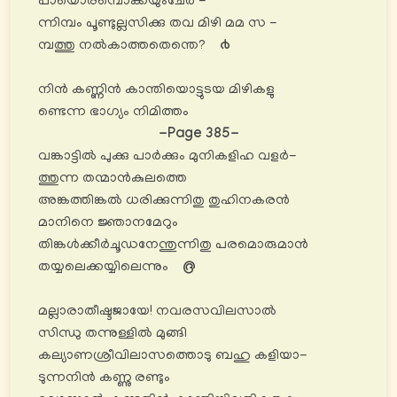
പായൊരമ്പൊക്കയുംചേർ -
ന്നിമ്പം പൂണ്ടുല്ലസിക്കു തവ മിഴി മമ സ -
മ്പത്തു നൽകാത്തതെന്തെ?
൪
നിൻ കണ്ണിൻ കാന്തിയൊട്ടുടയ മിഴികളു
ണ്ടെന്ന ഭാഗ്യം നിമിത്തം
-Page 385-
വങ്കാട്ടിൽ പുക്കു പാർക്കും മുനികളിഹ വളർ-
ത്തുന്ന തന്മാൻകുലത്തെ
അങ്കത്തിങ്കൽ ധരിക്കുന്നിതു തുഹിനകരൻ
മാനിനെ ജ്ഞാനമേറും
തിങ്കൾക്കീർചൂഡനേന്തുന്നിതു പരമൊരുമാൻ
തയ്യലെക്കയ്യിലെന്നും
൫
മല്ലാരാതീഷ്ടജായേ! നവരസവിലസാൽ
സിന്ധു തന്നുള്ളിൽ മുങ്ങി
കല്യാണശ്രീവിലാസത്തൊടു ബഹു കളിയാ-
ടുന്നനിൻ കണ്ണു രണ്ടും