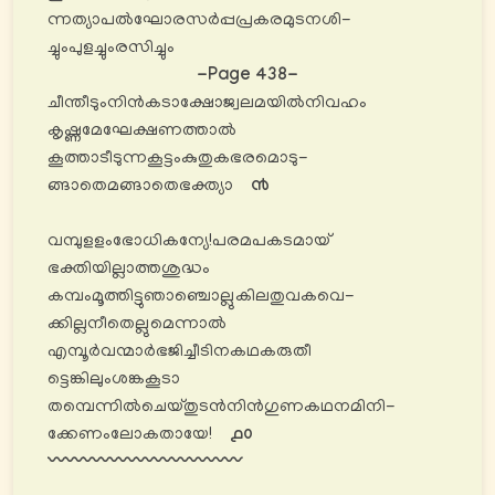
ന്നത്യാപൽഘോരസർപ്പപ്രകരമുടനശി-
ച്ചുംപുളച്ചുംരസിച്ചും
-Page 438-
ചീന്തീടുംനിൻകടാക്ഷോജ്വലമയിൽനിവഹം
കൃഷ്ണമേഘേക്ഷണത്താൽ
കൂത്താടീടുന്നകൂട്ടംകുതുകഭരമൊടു-
ങ്ങാതെമങ്ങാതെഭക്ത്യാ
൯
വമ്പുളളംഭോധികന്യേ!പരമപകടമായ്
ഭക്തിയില്ലാത്തശുദ്ധം
കമ്പംമൂത്തിട്ടുഞാഞ്ചൊല്ലുകിലതുവകവെ-
ക്കില്ലനീതെല്ലുമെന്നാൽ
എമ്പൂർവന്മാർഭജിച്ചീടിനകഥകരുതീ
ട്ടെങ്കിലുംശങ്കകൂടാ
തമ്പെന്നിൽചെയ്തുടൻനിൻഗുണകഥനമിനി-
ക്കേണംലോകതായേ!
൧൦
〰️〰️〰️〰️〰️〰️〰️〰️〰️〰️〰️