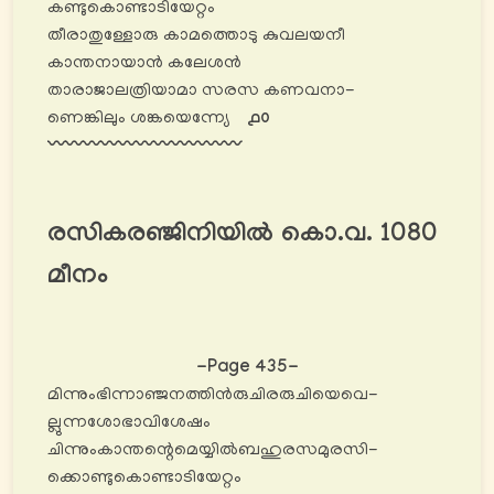
കണ്ടുകൊണ്ടാടിയേറ്റം
തീരാതുള്ളോരു കാമത്തൊടു കുവലയനീ
കാന്തനായാൻ കലേശൻ
താരാജാലത്രിയാമാ സരസ കണവനാ-
ണെങ്കിലും ശങ്കയെന്ന്യേ
൧൦
〰️〰️〰️〰️〰️〰️〰️〰️〰️〰️〰️
രസികരഞ്ജിനിയില്‍ കൊ.വ. 1080
മീനം
-Page 435-
മിന്നുംഭിന്നാഞ്ജനത്തിൻരുചിരരുചിയെവെ-
ല്ലുന്നശോഭാവിശേഷം
ചിന്നുംകാന്തന്റെമെയ്യിൽബഹുരസമുരസി-
ക്കൊണ്ടുകൊണ്ടാടിയേറ്റം