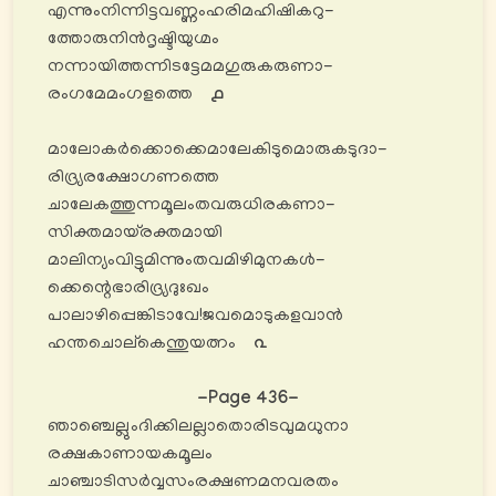
എന്നുംനിന്നിട്ടവണ്ണംഹരിമഹിഷികറു-
ത്തോരുനിൻദൃഷ്ടിയുഗ്മം
നന്നായിത്തന്നിടട്ടേമമഗുരുകരുണാ-
രംഗമേമംഗളത്തെ
൧
മാലോകർക്കൊക്കെമാലേകിടുമൊരുകടുദാ-
രിദ്ര്യരക്ഷോഗണത്തെ
ചാലേകത്തുന്നമൂലംതവരുധിരകണാ-
സിക്തമായ്രക്തമായി
മാലിന്യംവിട്ടുമിന്നുംതവമിഴിമുനകൾ-
ക്കെന്റെഭാരിദ്ര്യദുഃഖം
പാലാഴിപ്പെങ്കിടാവേ!ജവമൊടുകളവാൻ
ഹന്തചൊല്കെന്തുയത്നം
൨
-Page 436-
ഞാഞ്ചെല്ലുംദിക്കിലല്ലാതൊരിടവുമധുനാ
രക്ഷകാണായകമൂലം
ചാഞ്ചാടിസർവ്വസംരക്ഷണമനവരതം