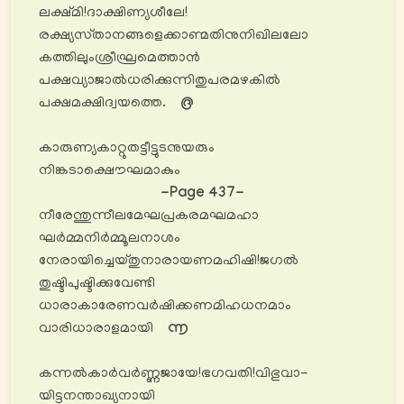
ലക്ഷ്മി!ദാക്ഷിണ്യശീലേ!
രക്ഷ്യസ്‌താനങ്ങളെക്കാണ്മതിനുനിഖിലലോ
കത്തിലുംശ്രീഘ്രമെത്താൻ
പക്ഷവ്യാജാൽധരിക്കുന്നിതുപരമഴകിൽ
പക്ഷമക്ഷിദ്വയത്തെ.
൫
കാരുണ്യകാറ്റുതട്ടീട്ടുടനുയരും
നിങ്കടാക്ഷൌഘമാകും
-Page 437-
നീരേന്തുന്നീലമേഘപ്രകരമഘമഹാ
ഘർമ്മനിർമ്മൂലനാശം
നേരായിച്ചെയ്തുനാരായണമഹിഷി!ജഗൽ
തുഷ്ടിപുഷ്ടിക്കുവേണ്ടി
ധാരാകാരേണവർഷിക്കണമിഹധനമാം
വാരിധാരാളമായി
൬
കന്നൽകാർവർണ്ണജായേ!ഭഗവതി!വിഭുവാ-
യിട്ടനന്താഖ്യനായി