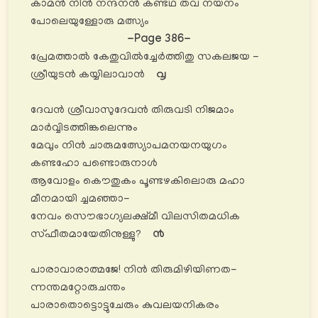
കാമൻ നിൻ നന്ദനൻ കണ്ടഥ തവ നയനം
പോലെയുള്ളോരു മത്സ്യം
-Page 386-
പ്രേമത്താൽ കേതുവിൽച്ചേർത്തിതു സകലജയ -
ശ്രീയുടൻ കയ്യിലാവാൻ
൮
ദേവൻ ശ്രീവാസുദേവൻ തിരുവടി നിജമാം
മാർവ്വിടത്തിങ്കലെന്നും
മേവും നിൻ ചാരുമത്സ്യോപമനയനയുഗം
കണ്ടഹോ പണ്ടൊരുനാൾ
ആവോളം കൌതുകം പൂണ്ടഴകിലൊരു മഹാ
മീനമായി ച്ചമഞ്ഞാ-
നേവം സൌഭാഗ്യലക്ഷ്മീ വിലസിതമധിക
സ്ഫീതമായേതിനുള്ളു?
൯
പാരാവാരാത്മജേ! നിൻ തിരുമിഴിയിണത-
ന്നന്തമറ്റോരുചന്തം
പാരാതൊട്ടൊട്ടുചേരും കുവലയനികരം