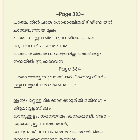
-Page 383-
പത്മേ, നിൻ ചാരു ശോഭാഞ്ചിതമിഴിയിണ തൻ
ഛായയുണ്ടായ മൂലം
പത്മം കണ്ണാക്കിവെച്ചാനഖിലഖലകുല -
ദ്ധ്വംസനൻ കംസവൈരി
പത്മത്തിൽതന്നെ വാഴുന്നിതു പകലിരവും
നന്മയിൽ ബ്രഹ്മദേവൻ
-Page 384-
പത്മത്തെബ്ബന്ധുവാക്കിപ്പരിചിനൊടു വിടർ-
ത്തുന്നതുണ്ടിന്നു മർക്കൻ.
൧
ശൂന്യം മറ്റുള്ള ദിക്കൊക്കെയുമിതി മതിനൾ -
കീടുമാറുല്ലസിക്കും
ധാന്യക്കൂട്ടം, ധനൌഘം, കനകമണി, ഗജാ -
ശ്വങ്ങൾ, തുംഗാലയങ്ങൾ,
മാന്യന്മാർ, സേവകന്മാർ പലരുമരികിലെ-