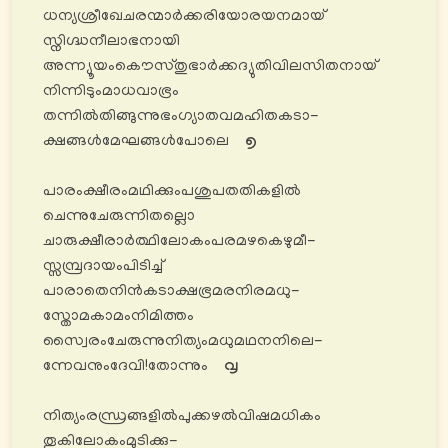
ധന്യശ്രീഖേചരന്മാർക്കരിയോരയനമായ്
സ്നിഗ്ദ്ധനീലാഭനായി
അന്ന്യൂയംകൌസ്തുഭാർക്കദ്യുതിവിലസിതനായ്
നിന്നിടുംമാധവാഭ്രം
തന്നിൽതിങ്ങുന്നുഭംഗ്യാതവമഹിതകടാ-
ക്ഷങ്ങൾമേഘങ്ങൾപോലെ
൭
പാരംക്ഷീരംമഥിക്കുംപശുപതതികളിൽ
ചെന്നുചേരുന്നിതല്ലൊ
ചാരുക്ഷീരാർത്ഥിലോകംപരമഴകെഴുമീ-
സ്സമ്പ്രദായംപിടിച്ച്
പാരാതെനിൻകടാക്ഷഭ്രമരനിരമധു-
സ്തോമകാമംനിമിത്തം
സ്വൈരംചേരുന്നുനിത്യംമധുമഥനനിലെ-
ന്നേവനുംദേവി!തോന്നും
൮
നിത്യംരന്ധ്രങ്ങളിൽപുക്കഴൽവിഷമധികം
തൂകിലോകംമുടിക്കു-