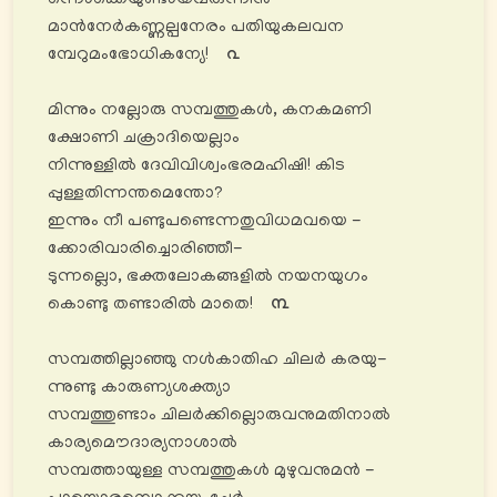
ന്നൊക്കെയുണ്ടായ്‍വരുന്നിൻ
മാൻനേർകണ്ണല്പനേരം പതിയുകലവന
മ്പേറുമംഭോധികന്യേ!
൨
മിന്നും നല്ലോരു സമ്പത്തുകൾ, കനകമണി
ക്ഷോണി ചക്രാദിയെല്ലാം
നിന്നുള്ളിൽ ദേവിവിശ്വംഭരമഹിഷി! കിട
പ്പുള്ളതിന്നന്തമെന്തോ?
ഇന്നും നീ പണ്ടുപണ്ടെന്നതുവിധമവയെ -
ക്കോരിവാരിച്ചൊരിഞ്ഞീ-
ടുന്നല്ലൊ, ഭക്തലോകങ്ങളിൽ നയനയുഗം
കൊണ്ടു തണ്ടാരിൽ മാതെ!
൩
സമ്പത്തില്ലാഞ്ഞു നൾകാതിഹ ചിലർ കരയു-
ന്നുണ്ടു കാരുണ്യശക്ത്യാ
സമ്പത്തുണ്ടാം ചിലർക്കില്ലൊരുവനുമതിനാൽ
കാര്യമൌദാര്യനാശാൽ
സമ്പത്തായുള്ള സമ്പത്തുകൾ മുഴുവനുമൻ -