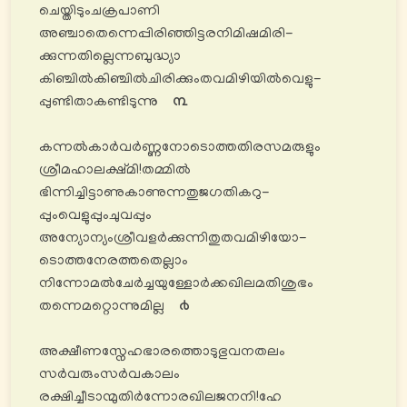
ചെയ്തിടുംചക്രപാണി
അഞ്ചാതെന്നെപ്പിരിഞ്ഞിട്ടരനിമിഷമിരി-
ക്കുന്നതില്ലെന്നബുദ്ധ്യാ
കിഞ്ചിൽകിഞ്ചിൽചിരിക്കുംതവമിഴിയിൽവെളു-
പ്പുണ്ടിതാകണ്ടിടുന്നു
൩
കന്നൽകാർവർണ്ണനോടൊത്തതിരസമരുളും
ശ്രീമഹാലക്ഷ്മി!തമ്മിൽ
ഭിന്നിച്ചിട്ടാണുകാണുന്നതുജഗതികറു-
പ്പുംവെളുപ്പുംചുവപ്പും
അന്യോന്യംശ്രീവളർക്കുന്നിതുതവമിഴിയോ-
ടൊത്തനേരത്തതെല്ലാം
നിന്നോമൽചേർച്ചയുള്ളോർക്കഖിലമതിശുഭം
തന്നെമറ്റൊന്നുമില്ല
൪
അക്ഷീണസ്നേഹഭാരത്തൊടുഭുവനതലം
സർവരുംസർവകാലം
രക്ഷിച്ചീടാന്മുതിർന്നോരഖിലജനനി!ഹേ