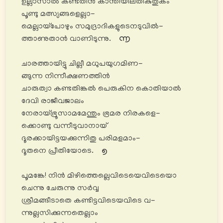
ഉല്ലാസാൽ കണ്ടതിൻ കാന്തിയിലതികുതുകം
പൂണ്ടു മത്സ്യങ്ങളെല്ലാ-
മെല്ലായ്പോഴും സമുദ്രാദികളുടെനടുവിൽ-
ത്താണുതാൻ വാണിടുന്നു.
൬
ചാരത്തായിട്ടു ചില്ലീ മധുപയുഗമിണ-
ങ്ങുന്ന നിന്നീക്ഷണത്തിൻ
ചാരുത്വാ കണ്ടതിങ്കൽ പെരുകിന കൊതിയാൽ
ദേവി രാജീവജാലം
നേരായ്ഭ്രൂസാമമേന്തും ഭ്രമര നിരകളെ-
ക്കൊണ്ടു വന്നീടുവാനായ്
ദൂരക്കായിട്ടയക്കുന്നിതു പരിമളമാം-
ദൂതനെ പ്രീതിയോടെ.
൭
പൂമങ്കേ! നിൻ മിഴിത്തെല്ലെവിടെയെവിടെയൊ
ചെന്നു ചേരുന്നു സർവ്വ
ശ്രീമങ്ങീടാതെ കണ്ടിട്ടവിടെയവിടെ വ-
ന്നുല്ലസിക്കുന്നതെല്ലാം