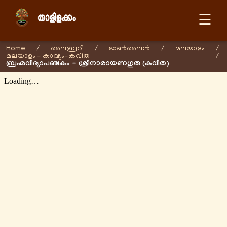
☰
Home
/
ലൈബ്രറി
/
ഓണ്‍ലൈന്‍
/
മലയാളം
/
മലയാളം - കാവ്യം-കവിത
/
ബ്രഹ്മവിദ്യാപഞ്ചകം - ശ്രീനാരായണഗുരു (കവിത)