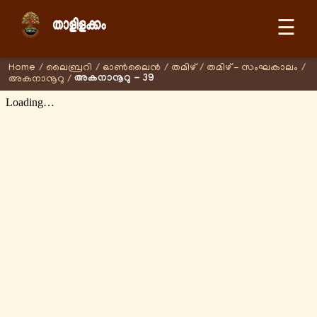
☰
Home
/
ലൈബ്രറി
/
ഓണ്‍ലൈന്‍
/
തമിഴ്
/
തമിഴ് - സംഘകാലം
/
അകനാനൂറു - 39
അകനാനൂറു
/