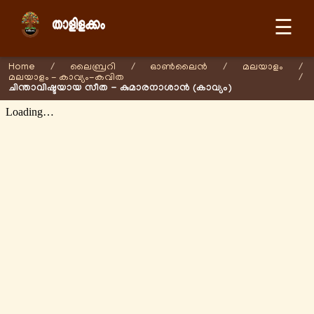
☰
Home
/
ലൈബ്രറി
/
ഓണ്‍ലൈന്‍
/
മലയാളം
/
മലയാളം - കാവ്യം-കവിത
/
ചിന്താവിഷ്ടയായ സീത - കുമാരനാശാന്‍ (കാവ്യം)