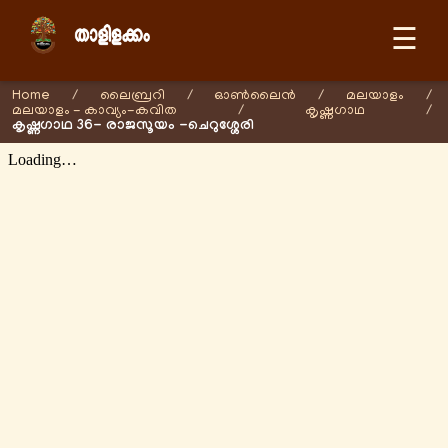
☰
Home
/
ലൈബ്രറി
/
ഓണ്‍ലൈന്‍
/
മലയാളം
/
മലയാളം - കാവ്യം-കവിത
/
കൃഷ്ണഗാഥ
/
കൃഷ്ണഗാഥ 36- രാജസൂയം -ചെറുശ്ശേരി