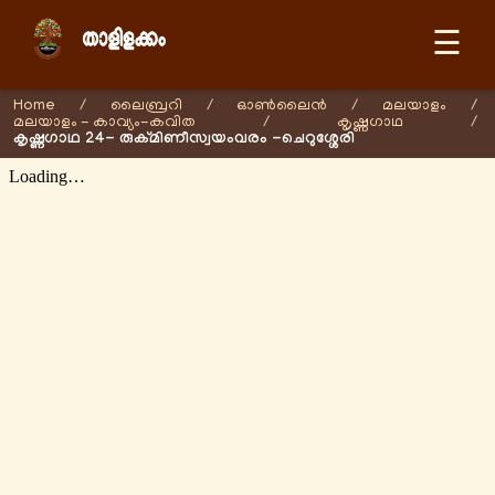
☰
Home
/
ലൈബ്രറി
/
ഓണ്‍ലൈന്‍
/
മലയാളം
/
മലയാളം - കാവ്യം-കവിത
/
കൃഷ്ണഗാഥ
/
കൃഷ്ണഗാഥ 24- രുക്മിണീസ്വയംവരം -ചെറുശ്ശേരി