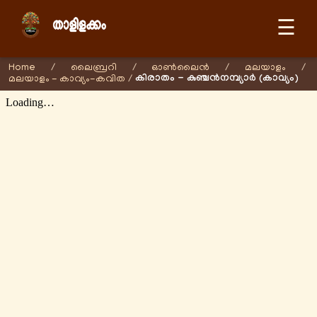
☰
Home
/
ലൈബ്രറി
/
ഓണ്‍ലൈന്‍
/
മലയാളം
/
കിരാതം - കുഞ്ചന്‍നമ്പ്യാര്‍ (കാവ്യം)
മലയാളം - കാവ്യം-കവിത
/