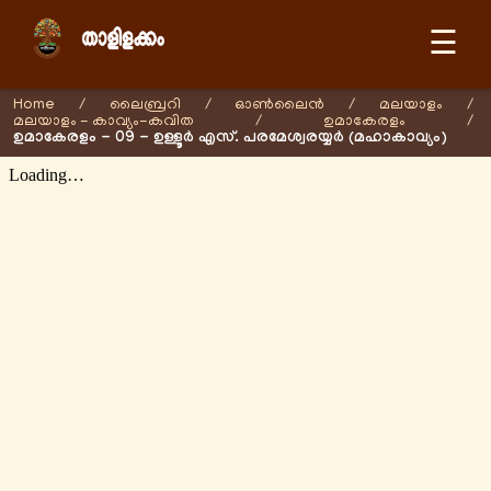
☰
Home
/
ലൈബ്രറി
/
ഓണ്‍ലൈന്‍
/
മലയാളം
/
മലയാളം - കാവ്യം-കവിത
/
ഉമാകേരളം
/
ഉമാകേരളം - 09 - ഉള്ളൂർ എസ്. പരമേശ്വരയ്യർ (മഹാകാവ്യം)