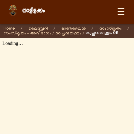
☰
Home
/
ലൈബ്രറി
/
ഓണ്‍ലൈന്‍
/
സംസ്കൃതം
/
സ്വച്ഛന്ദതന്ത്രം 06
സംസ്കൃതം - അവിഭാഗം
/
സ്വച്ഛന്ദതന്ത്രം
/