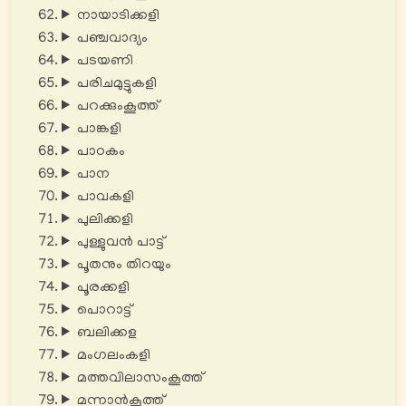
നായാടിക്കളി
പഞ്ചവാദ്യം
പടയണി
പരിചമുട്ടുകളി
പറക്കുംകൂത്ത്
പാങ്കളി
പാഠകം
പാന
പാവകളി
പുലിക്കളി
പുള്ളുവൻ പാട്ട്
പൂതനും തിറയും
പൂരക്കളി
പൊറാട്ട്
ബലിക്കള
മംഗലംകളി
മത്തവിലാസംകൂത്ത്
മന്നാൻകൂത്ത്