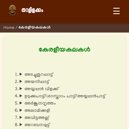
☰
കേരളീയകലകള്‍
Home
/
കേരളീയകലകള്‍
അടച്ചുതുറപ്പാട്ട്
അയനിപ്പാട്ട്
അയ്യപ്പൻ വിളക്ക്
ഉടുക്കുപാട്ട്/ശാസ്താാം പാട്ട്/അയ്യപ്പൻപാട്ട്
അർജുനനൃത്തം
അലാമിക്കളി
അവിട്ടത്തല്ല്
അറബനമുട്ട്