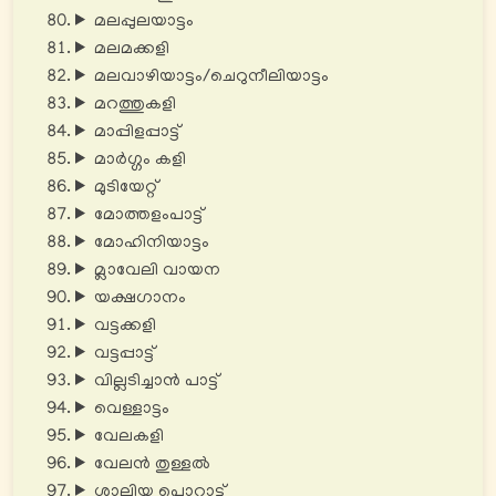
മലപ്പുലയാട്ടം
മലമക്കളി
മലവാഴിയാട്ടം/ചെറുനീലിയാട്ടം
മറത്തുകളി
മാപ്പിളപ്പാട്ട്
മാർഗ്ഗം കളി
മുടിയേറ്റ്
മോത്തളംപാട്ട്
മോഹിനിയാട്ടം
മ്ലാവേലി വായന
യക്ഷഗാനം
വട്ടക്കളി
വട്ടപ്പാട്ട്
വില്ലടിച്ചാന്‍ പാട്ട്
വെള്ളാട്ടം
വേലകളി
വേലൻ തുള്ളൽ
ശാലിയ പൊറാട്ട്