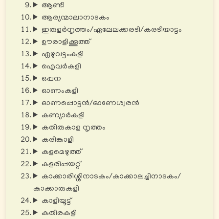
ആണ്ടി‍
ആര്യന്മാലാനാടകം
ഇരുളർനൃത്തം/ഏലേലക്കരടി/കരടിയാട്ടം
ഊരാളിക്കൂത്ത്
ഏഴുവട്ടംകളി
ഐവർകളി
ഒപ്പന
ഓണംകളി
ഓണപ്പൊട്ടൻ/ഓണേശ്വരൻ
കണ്യാർകളി
കതിരുകാള നൃത്തം
കരിങ്കാളി
കളമെഴുത്ത്
കളരിപ്പയറ്റ്
കാക്കാരിശ്ശിനാടകം/കാക്കാലച്ചിനാടകം/
കാക്കാരുകളി
കാളിയൂട്ട്
കുതിരകളി