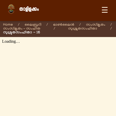
☰
Home
/
ലൈബ്രറി
/
ഓണ്‍ലൈന്‍
/
സംസ്കൃതം
/
സംസ്കൃതം - സംഹിത
/
സുശ്രുതസംഹിതാ
/
സുശ്രുതസംഹിതാ - 16