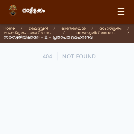
☰
Home
/
ലൈബ്രറി
/
ഓണ്‍ലൈന്‍
/
സംസ്കൃതം
/
സംസ്കൃതം - അവിഭാഗം
/
സരസ്വതീവിലാസഃ-
/
സരസ്വതീവിലാസഃ - 11 - പ്രതാപരുദ്രമഹാദേവ