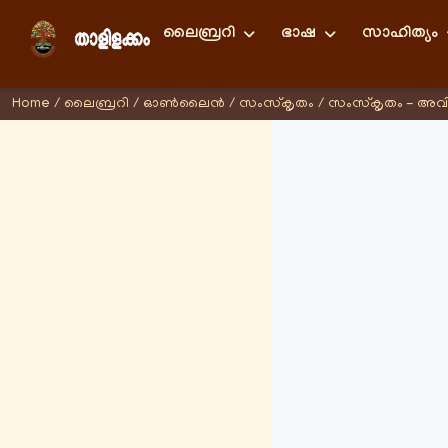
ലൈബ്രറി
ഭാഷ
സാഹിത്യം
Home
/
ലൈബ്രറി
/
ഓണ്‍ലൈന്‍
/
സംസ്കൃതം
/
സംസ്കൃതം - അവ