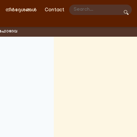
നിർദ്ദേശങ്ങൾ
Contact
🔍
്രമഹാദേവ