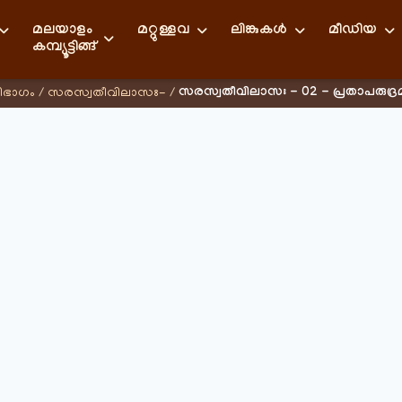
മലയാളം
മറ്റുള്ളവ
ലിങ്കുകള്‍
മീഡിയ
കമ്പ്യൂട്ടിങ്ങ്
സരസ്വതീവിലാസഃ - 02 - പ്രതാപരുദ
ിഭാഗം
/
സരസ്വതീവിലാസഃ-
/