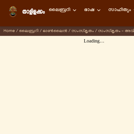
ലൈബ്രറി
ഭാഷ
സാഹിത്യം
Home
/
ലൈബ്രറി
/
ഓണ്‍ലൈന്‍
/
സംസ്കൃതം
/
സംസ്കൃതം - അവ