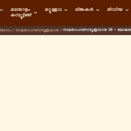
മലയാളം
മറ്റുള്ളവ
ലിങ്കുകള്‍
മീഡിയ
കമ്പ്യൂട്ടിങ്ങ്
സമരാംഗണസൂത്രധാര 38 - ഭോജ
ിഭാഗം
/
സമരാംഗണസൂത്രധാര
/