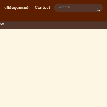
നിർദ്ദേശങ്ങൾ
Contact
🔍
രാജ