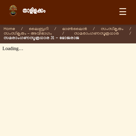
☰
Home
/
ലൈബ്രറി
/
ഓണ്‍ലൈന്‍
/
സംസ്കൃതം
/
സംസ്കൃതം - അവിഭാഗം
/
സമരാംഗണസൂത്രധാര
/
സമരാംഗണസൂത്രധാര 31 - ഭോജരാജ